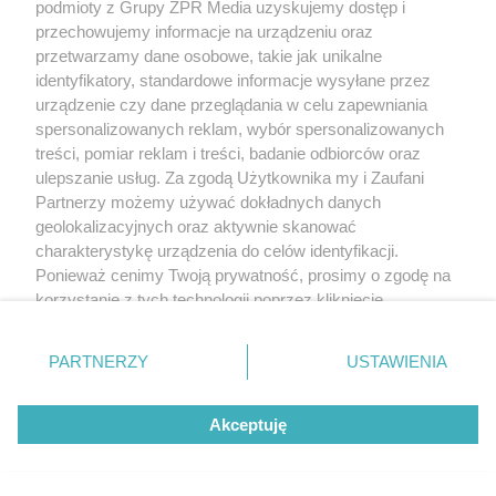
podmioty z Grupy ZPR Media uzyskujemy dostęp i
przechowujemy informacje na urządzeniu oraz
przetwarzamy dane osobowe, takie jak unikalne
identyfikatory, standardowe informacje wysyłane przez
urządzenie czy dane przeglądania w celu zapewniania
spersonalizowanych reklam, wybór spersonalizowanych
treści, pomiar reklam i treści, badanie odbiorców oraz
ulepszanie usług. Za zgodą Użytkownika my i Zaufani
Partnerzy możemy używać dokładnych danych
geolokalizacyjnych oraz aktywnie skanować
charakterystykę urządzenia do celów identyfikacji.
Ponieważ cenimy Twoją prywatność, prosimy o zgodę na
korzystanie z tych technologii poprzez kliknięcie
„Akceptuję”. Zgoda jest dobrowolna i zawsze możesz ją
zmienić/wycofać klikając przycisk ustawień prywatności
PARTNERZY
USTAWIENIA
znajdujący się w lewym dolnym rogu strony
. Niektóre
rodzaje przetwarzania danych nie wymagają zgody
Akceptuję
użytkownika, ale masz prawo sprzeciwić się takiemu
przetwarzaniu. Preferencje będą miały zastosowanie tylko
na tej witrynie.